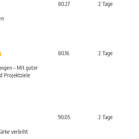
80.27
2 Tage
en
g
80.16
2 Tage
tungen – Mit guter
d Projektziele
90.05
2 Tage
ärke verleiht