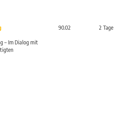
g
90.02
2 Tage
ag – Im Dialog mit
tigten
igitalisierung
80.21
2 Tage
egen? Umgang mit