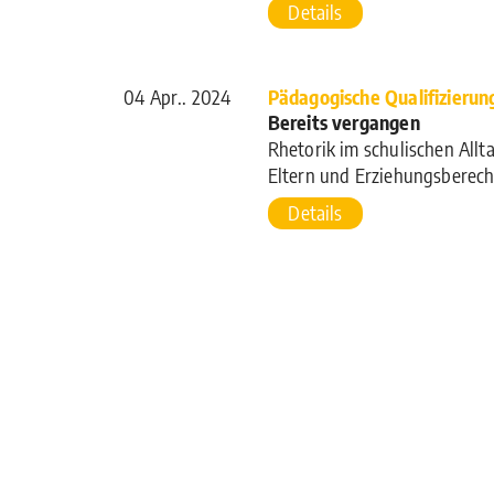
Details
04 Apr.. 2024
Pädagogische Qualifizierun
Bereits vergangen
Rhetorik im schulischen Allt
Eltern und Erziehungsberech
Details
24 Apr.. 2025
Künstliche Intelligenz und D
Bereits vergangen
Social Media – Fluch oder S
sozialen Netzwerken
Details