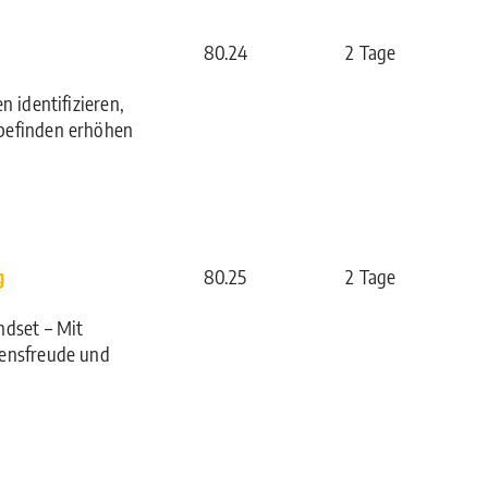
80.24
2 Tage
n identifizieren,
befinden erhöhen
g
80.25
2 Tage
ndset – Mit
bensfreude und