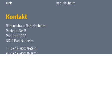
Ort:
Bad Nauheim
Kontakt
Bildungshaus Bad Nauheim
Parkstraße 17
Postfach 1448
61214 Bad Nauheim
Tel.:
+49 6032 948-0
Fax: +49 6032 948-117
E-Mail:
kontakt@bhbn.de
Öffnungszeiten
Mo. bis Fr. von 7:30 bis 17:00 Uhr
Kontakt
Impressum
Datenschutz